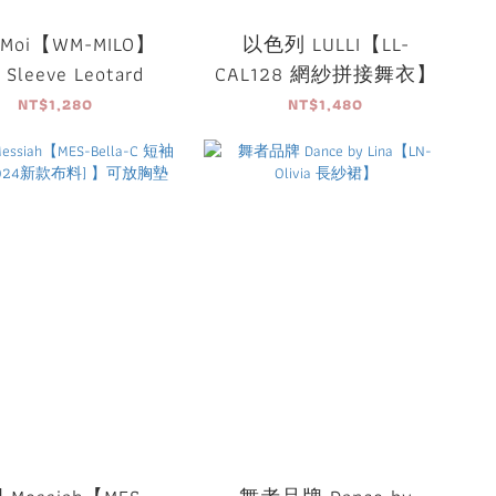
rMoi【WM-MILO】
以色列 LULLI【LL-
 Sleeve Leotard
CAL128 網紗拼接舞衣】
NT$1,280
NT$1,480