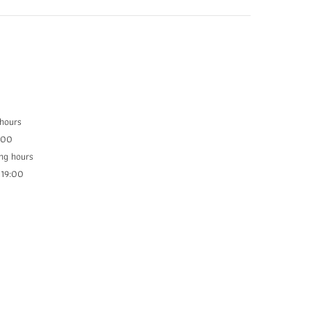
 hours
:00
ng hours
9:00​