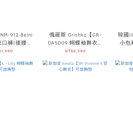
M-912 Beini
俄羅斯 Grishko【GR-
韓國iiL
束口褲(後腰口
DA5009 蝴蝶袖舞衣】
小包
褲/韻律褲/健
可放胸墊
$1,980
NT$2,380
身