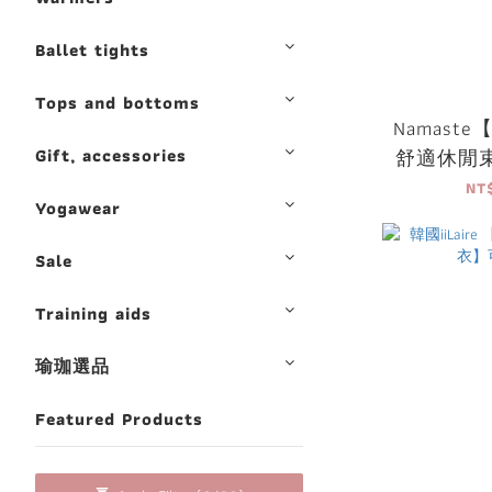
Ballet tights
Tops and bottoms
Namaste【N
Gift, accessories
舒適休閒
袋)】瑜珈
NT
Yogawear
Sale
Training aids
瑜珈選品
Featured Products