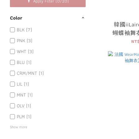
Apply Filter
(0/20)
Color
韓國iiLaire
BLK (7)
蝴蝶袖舞
PNK (3)
NT
WHT (3)
BLU (1)
CRM/MNT (1)
LIL (1)
MNT (1)
OLV (1)
PLM (1)
Show more