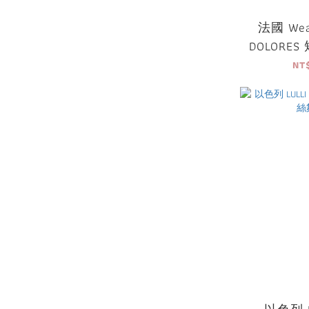
法國 Wea
DOLORE
NT