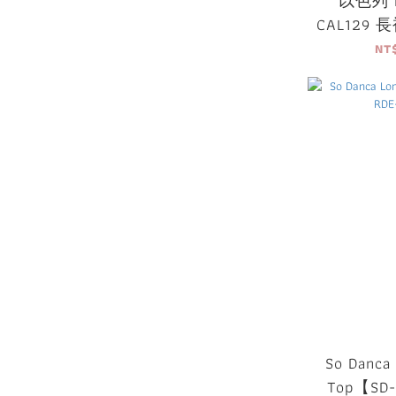
以色列 L
CAL129
NT
So Danca Long Sleeve
Top【SD-