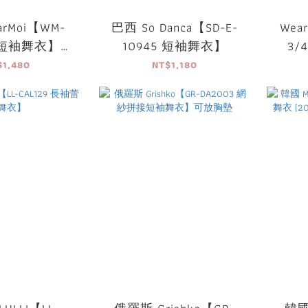
rMoi【WM-
巴西 So Danca【SD-E-
Wea
S 短袖舞衣】可
10945 短袖舞衣】
3/4
放胸墊
$1,480
NT$1,180