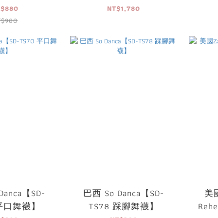
Pants02 軟質排汗長
Pa
T$880
NT$1,780
褲】
T$980
Danca【SD-
巴西 So Danca【SD-
美國
 平口舞襪】
TS78 踩腳舞襪】
Reh