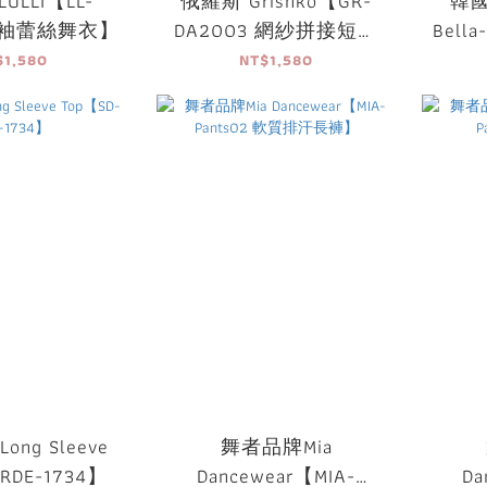
ULLI【LL-
俄羅斯 Grishko【GR-
韓國 
 長袖蕾絲舞衣】
DA2003 網紗拼接短袖
Bell
舞衣】可放胸墊
新款
$1,580
NT$1,580
舞者品牌Mia
RDE-1734】
Dancewear【MIA-
Da