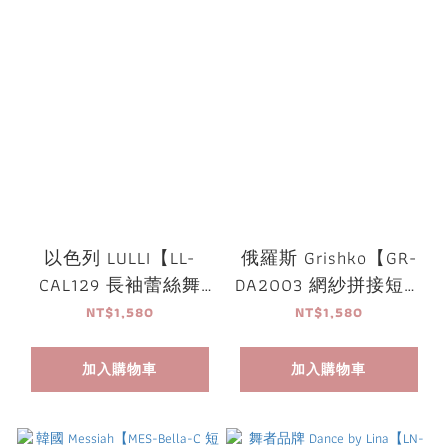
以色列 LULLI【LL-
俄羅斯 Grishko【GR-
CAL129 長袖蕾絲舞
DA2003 網紗拼接短袖
衣】
舞衣】可放胸墊
NT$1,580
NT$1,580
加入購物車
加入購物車