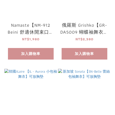
Namaste【NM-912
俄羅斯 Grishko【GR-
Beini 舒適休閒束口褲
DA5009 蝴蝶袖舞衣】
(後腰口袋)】瑜珈褲/
可放胸墊
NT$1,980
NT$2,380
韻律褲/健身
加入購物車
加入購物車