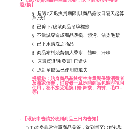
·
【退/換貨須維持商品完整，以下情形恕不接受
退/換】
§ 超過7天退換貨期限(以商品簽收日隔天起算
為7天)
§
已剪下
/
破壞商品吊牌標籤
§
不當試穿造成商品毀損、髒污、沾染毛絮
§
已下水清洗之商品
§
商品布料殘留個人香水、體味、汗味
§ 原購買證明(發票) 已遺失
§ 原訂單贈品已使用或遺失
提醒您：貼身商品基於衛生考量與保障消費者
及商家信譽，消費者一旦拆開商品包裝即視同
使用，恕不接受退換 (如:舞襪、內褲、毛巾…
等)
·
【瑕疵申告請於收到商品三日內告知】
TuTu
本身非常注重商品品管，從到貨至出貨包裝