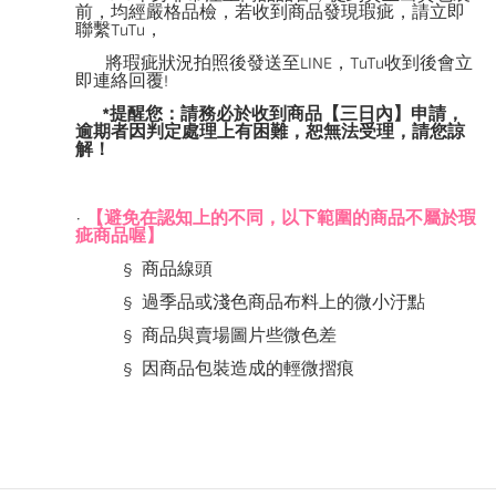
前，均經嚴格品檢，若收到商品發現瑕疵，請立即
聯繫
TuTu
，
將瑕疵狀況拍照後發送至
LINE
，
TuTu
收到後會立
即連絡回覆
!
*
提醒您：請務必於收到商品【三日內】申請，
逾期者因判定處理上有困難，恕無法受理，請您諒
解！
·
【避免在認知上的不同，以下範圍的商品不屬於瑕
疵商品喔】
§
商品線頭
§
過季品或淺色商品布料上的微小汙點
§
商品與賣場圖片些微色差
§
因商品包裝造成的輕微摺痕