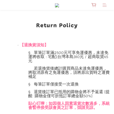
Return Policy
·
【
退換貨須知】
§
單筆訂單滿2500元可享免運優惠，未達免
運將收取 :
宅配
(台灣本島)
80元
/ 超商取貨65
元
若退換貨後總計購買商品未達免運優惠，
將取消原有之免運優惠，須將原出貨時之運費
補足
§ 每筆訂單僅接受一次退換
§ 退貨後訂單已抵用的購物金將不予返還 (提
醒: 購物金僅可折抵訂單總金額50%)
貼心叮嚀：如因個人因素退貨次數過多，系統
會暫停接受該會員之訂單，煩請見諒。