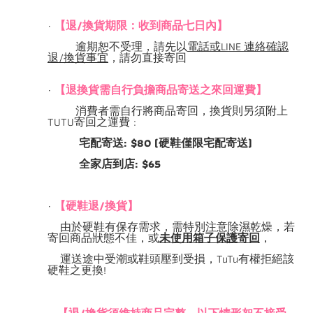
·
【退/換貨期限：收到商品七日內】
逾期恕不受理，請先以
電話或
LINE
連絡確認
退
/
換貨事宜
，請勿直接寄回
·
【退換貨需自行負擔商品寄送之來回運費】
消費者需自行將商品寄回，換貨則另須附上
TUTU寄回之運費 :
宅配寄送: $80 (硬鞋僅限宅配寄送)
全家店到店: $65
·
【硬鞋退/換貨】
由於硬鞋有保存需求，需特別注意除濕乾燥，若
寄回商品狀態不佳，或
未使用箱子保護寄回
，
運送途中受潮或鞋頭壓到受損，
TuTu
有權拒絕該
硬鞋之更換
!