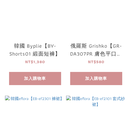
韓國 Byplie【BY-
俄羅斯 Grishko【GR-
Shorts01 緞面短褲】
DA307PR 膚色平口基
礎內褲】
NT$1,380
NT$580
加入購物車
加入購物車