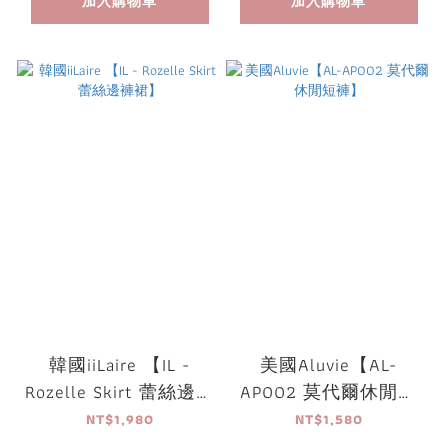
加入購物車
加入購物車
韓國iiLaire 【IL -
美國Aluvie【AL-
Rozelle Skirt 蕾絲邊褲
AP002 莫代爾休閒短
裙】
褲】
NT$1,980
NT$1,580