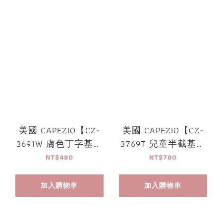
美國 CAPEZIO【CZ-
美國 CAPEZIO【CZ-
3691W 膚色丁字基礎
3769T 兒童半截基礎
內褲】
上衣】
NT$480
NT$780
加入購物車
加入購物車