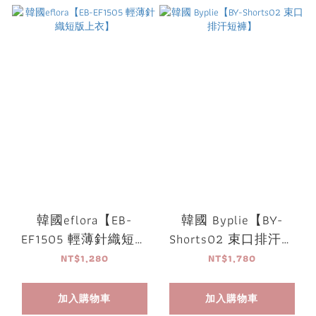
韓國eflora【EB-
韓國 Byplie【BY-
EF1505 輕薄針織短版
Shorts02 束口排汗短
上衣】
褲】
NT$1,280
NT$1,780
加入購物車
加入購物車