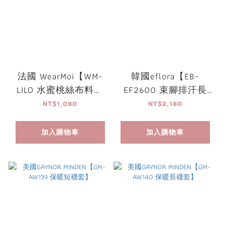
法國 WearMoi【WM-
韓國eflora【EB-
LILO 水蜜桃絲布料繫
EF2600 束腳排汗長
帶外套】
褲】
NT$1,080
NT$2,180
加入購物車
加入購物車