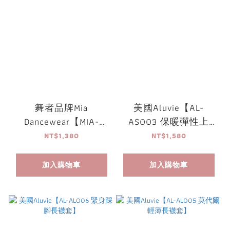
舞者品牌Mia
美國Aluvie【AL-
Dancewear【MIA-
AS003 保暖彈性上
Shorts02 束口排汗短
衣】
NT$1,380
NT$1,580
褲】
加入購物車
加入購物車