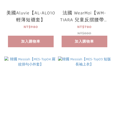
美國Aluvie【AL-AL010
法國 WearMoi【WM-
輕薄短襪套】
TIARA 兒童反摺腰帶保
暖短褲】
NT$980
NT$780
NT$880
加入購物車
加入購物車