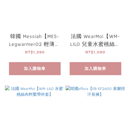
韓國 Messiah【MES-
法國 WearMoi【WM-
Legwarmer02 輕薄條
LILO 兒童水蜜桃絲布
紋長襪套】
料繫帶外套】
NT$1,380
NT$1,080
加入購物車
加入購物車