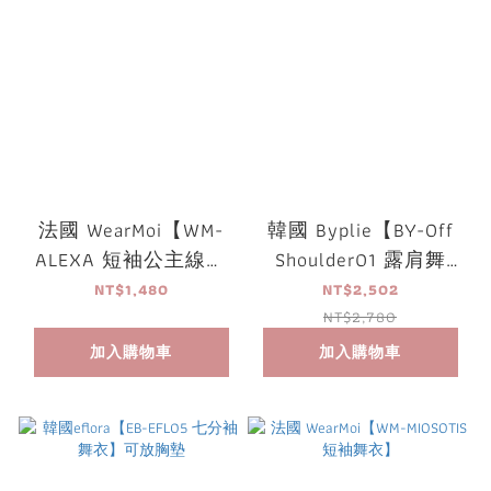
法國 WearMoi【WM-
韓國 Byplie【BY-Off
ALEXA 短袖公主線舞
Shoulder01 露肩舞
衣】
衣】可放胸墊
NT$1,480
NT$2,502
NT$2,780
加入購物車
加入購物車