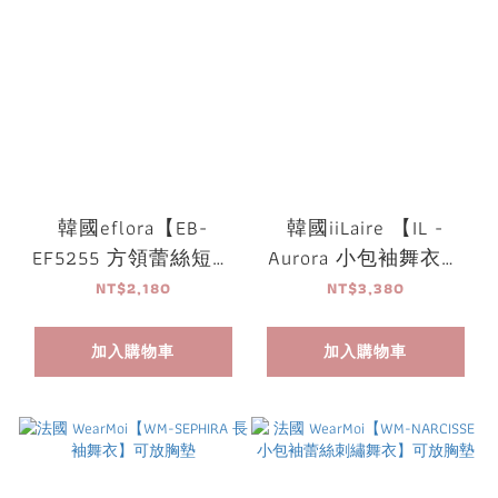
韓國eflora【EB-
韓國iiLaire 【IL -
EF5255 方領蕾絲短袖
Aurora 小包袖舞衣】
舞衣】可放胸墊
可放胸墊
NT$2,180
NT$3,380
加入購物車
加入購物車