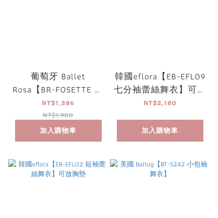
葡萄牙 Ballet
韓國eflora【EB-EFL09
Rosa【BR-FOSETTE 小
七分袖蕾絲舞衣】可放
包袖舞衣】
胸墊
NT$1,386
NT$2,180
NT$1,980
加入購物車
加入購物車