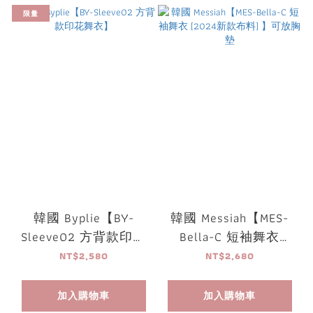
限量
韓國 Byplie【BY-
韓國 Messiah【MES-
Sleeve02 方背款印花
Bella-C 短袖舞衣
舞衣】
[2024新款布料] 】可
NT$2,580
NT$2,680
放胸墊
加入購物車
加入購物車