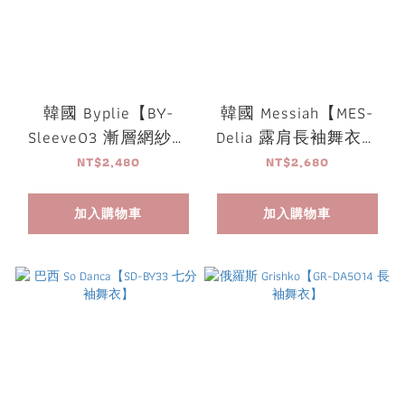
韓國 Byplie【BY-
韓國 Messiah【MES-
Sleeve03 漸層網紗七
Delia 露肩長袖舞衣】
分袖舞衣】
可放胸墊
NT$2,480
NT$2,680
加入購物車
加入購物車