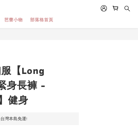
芭蕾小物
部落格首頁
珈服【Long
g 緊身長褲 -
8】健身
元台灣本島免運!