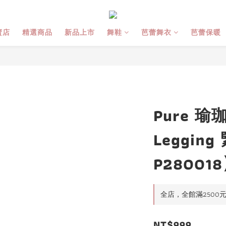
賣店
精選商品
新品上市
舞鞋
芭蕾舞衣
芭蕾保暖
Pure 瑜
Leggin
P28001
全店，全館滿2500
NT$999