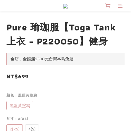
Pure 瑜珈服【Toga Tank
上衣 - P220050】健身
全店，全館滿2500元台灣本島免運!
NT$699
顏色
: 黑藍黃塗鴉
黑藍黃塗鴉
尺寸
: 2(XS)
2(XS)
4(S)