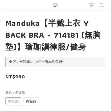
Manduka【半截上衣 Y
BACK BRA - 714181 (無胸
墊)】瑜珈韻律服/健身
全店，全館滿2500元台灣本島免運!
NT$980
顏色
: 豹紋黑
豹紋黑
櫻花藍