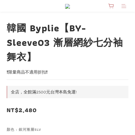
韓國 Byplie【BY-
Sleeve03 漸層網紗七分袖
舞衣】
❗限量商品不適用折扣❗
全店，全館滿2500元台灣本島免運!
NT$2,480
顏色
: 銀河漸層SLV