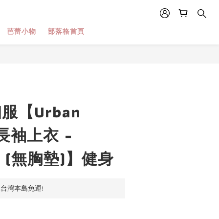
芭蕾小物
部落格首頁
珈服【Urban
r 長袖上衣 -
4 (無胸墊)】健身
元台灣本島免運!