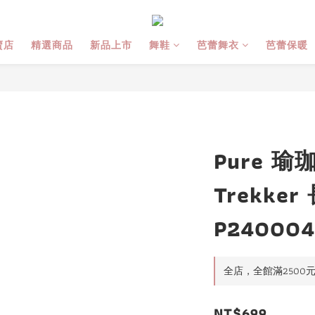
賣店
精選商品
新品上市
舞鞋
芭蕾舞衣
芭蕾保暖
Pure 瑜
Trekke
P24000
全店，全館滿2500
NT$699