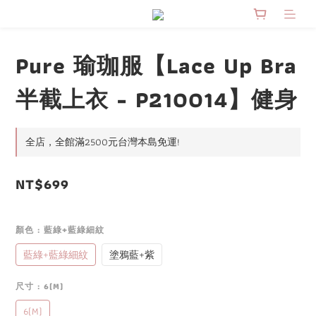
Pure 瑜珈服【Lace Up Bra
半截上衣 - P210014】健身
全店，全館滿2500元台灣本島免運!
NT$699
顏色
: 藍綠+藍綠細紋
藍綠+藍綠細紋
塗鴉藍+紫
尺寸
: 6(M)
6(M)