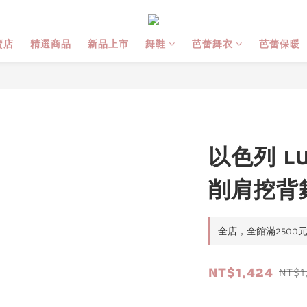
賣店
精選商品
新品上市
舞鞋
芭蕾舞衣
芭蕾保暖
以色列 LUL
削肩挖背
全店，全館滿2500
NT$1,424
NT$1