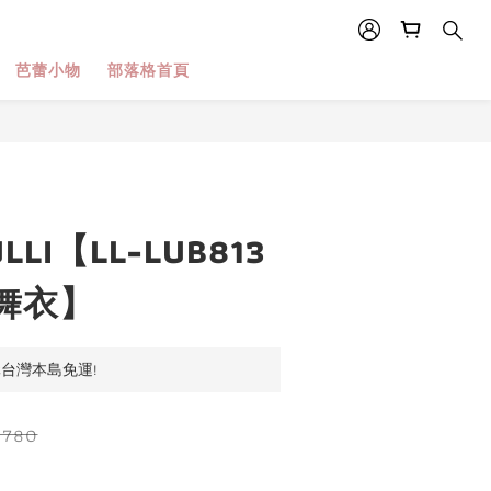
芭蕾小物
部落格首頁
LI【LL-LUB813
舞衣】
元台灣本島免運!
,780