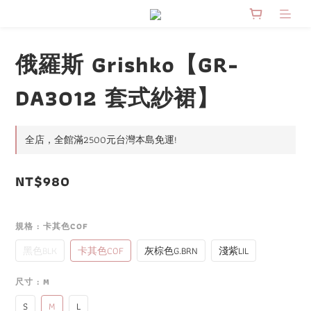
俄羅斯 Grishko【GR-
DA3012 套式紗裙】
全店，全館滿2500元台灣本島免運!
NT$980
規格
: 卡其色COF
黑色BLK
卡其色COF
灰棕色G.BRN
淺紫LIL
尺寸
: M
S
M
L