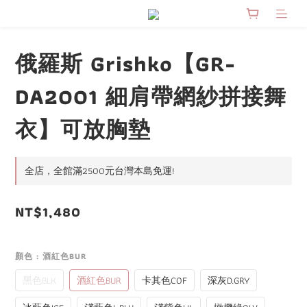
俄羅斯 Grishko【GR-
DA2001 細肩帶網紗拼接舞
衣】可放胸墊
全店，全館滿2500元台灣本島免運!
NT$1,480
顏色
: 酒紅色BUR
黑色BLK
酒紅色BUR
卡其色COF
深灰D.GRY