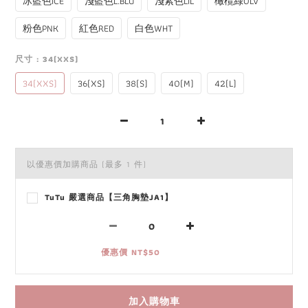
冰藍色ICE
淺藍色L.BLU
淺紫色LIL
橄欖綠OLV
粉色PNK
紅色RED
白色WHT
尺寸
: 34(XXS)
34(XXS)
36(XS)
38(S)
40(M)
42(L)
以優惠價加購商品
(最多 1 件)
TuTu 嚴選商品【三角胸墊JA1】
優惠價 NT$50
加入購物車