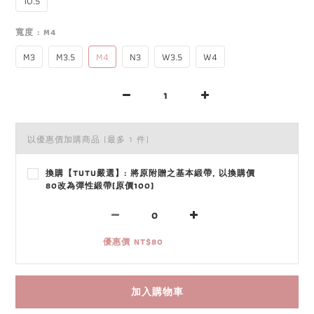
10.5
寬度
: M4
M3
M3.5
M4
N3
W3.5
W4
以優惠價加購商品
(最多 1 件)
換購【TUTU嚴選】: 將原附贈之基本緞帶, 以換購價
80改為彈性緞帶(原價100)
優惠價 NT$80
加入購物車