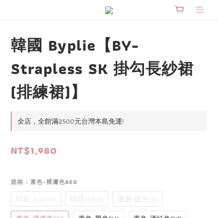
韓國 Byplie【BY-
Strapless SK 掛勾長紗裙
(排練裙)】
全店，全館滿2500元台灣本島免運!
NT$1,980
規格
: 素色-裸膚色BEG
印花-Suzanne
印花VENUS
漸層-銀河SLV