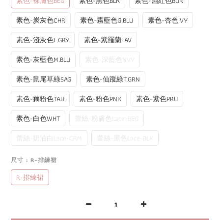
素色-裸膚色BEG
素色-黑色BLK
素色-酒紅色BUR
素色-炭灰色CHR
素色-霧藍色G.BLU
素色-杏色IVY
素色-淺灰色L.GRY
素色-紫羅蘭LAV
素色-灰藍色M.BLU
素色-深藍色NVY
素色-鼠尾草綠SAG
素色-仙蹤綠T.GRN
素色-藕粉色TAU
素色-粉色PNK
素色-紫色PRU
素色-白色WHT
蕾絲-粉膚色Lace-BEG
蕾絲-奶油白Lace-CRM
蕾絲-黑色Lace-BLK
尺寸
: R-排練裙
R-排練裙