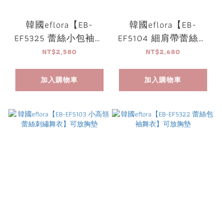
韓國eflora【EB-
韓國eflora【EB-
EF5325 蕾絲小包袖舞
EF5104 細肩帶蕾絲刺
衣】可放胸墊
繡舞衣】
NT$2,580
NT$2,680
加入購物車
加入購物車