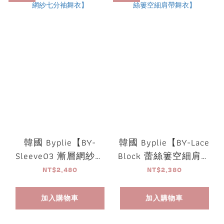
韓國 Byplie【BY-
韓國 Byplie【BY-Lace
Sleeve03 漸層網紗七
Block 蕾絲簍空細肩帶
分袖舞衣】
舞衣】
NT$2,480
NT$2,380
加入購物車
加入購物車