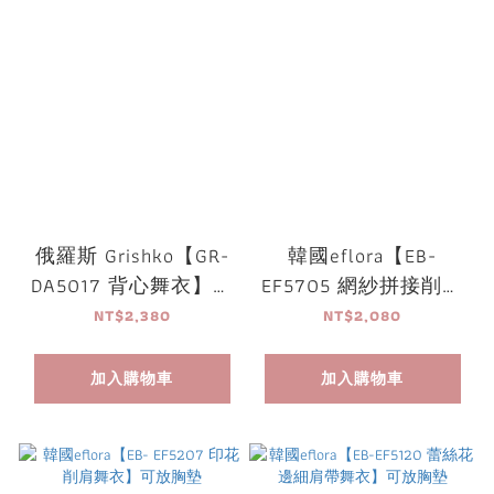
俄羅斯 Grishko【GR-
韓國eflora【EB-
DA5017 背心舞衣】可
EF5705 網紗拼接削肩
放胸墊
舞衣】可放胸墊
NT$2,380
NT$2,080
加入購物車
加入購物車